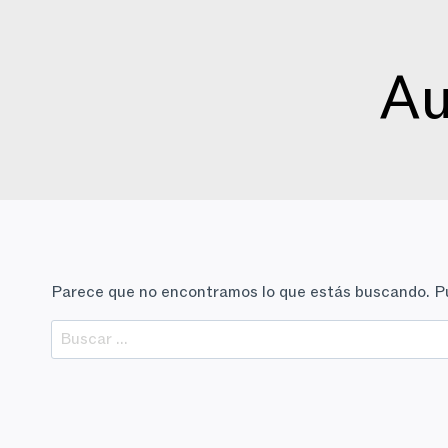
Saltar
al
contenido
Au
Parece que no encontramos lo que estás buscando. P
Buscar: